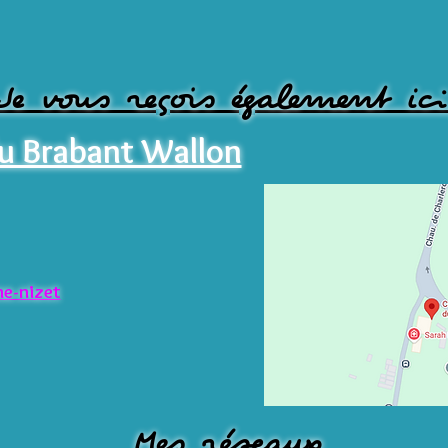
Je vous reçois également ici
du Brabant Wallon
ne-nizet
Mes réseaux