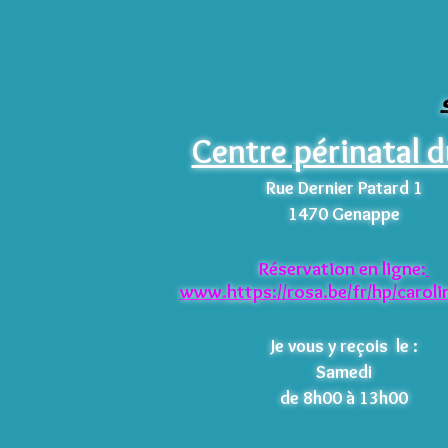
Centre périnatal 
Rue Dernier Patard 1
1470 Genappe
Réservation
en ligne
:
www.
htt
ps://rosa.be/fr/hp/caroli
Je vous y reçois le :
Samedi
de 8h00 à 13h00