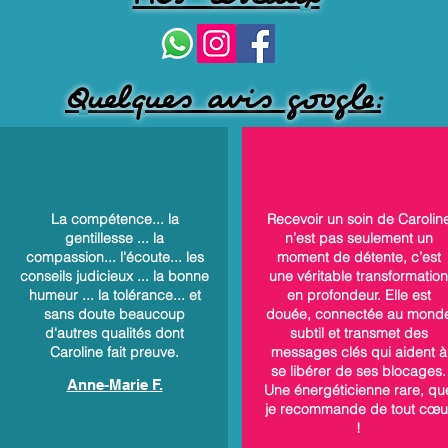
Quelques avis google:
La compétence... la
Recevoir un soin de Carolin
gentillesse ... la
n’est pas seulement un
compassion... l'écoute... les
moment de détente, c’est
conseils judicieux ... la bonne
une véritable transformation
humeur ... la tolérance... et
en profondeur. Elle est
sans doute beaucoup
douée, connectée au mond
d'autres qualités dont
subtil et transmet des
Caroline fait preuve.
messages clés qui aident à
se libérer de ses blocages.
Anne-Marie F.
Une énergéticienne rare, qu
je recommande de tout cœu
!