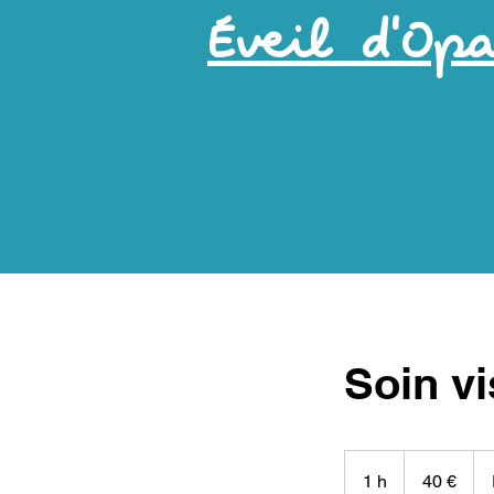
Éveil d'Op
Soin vi
40
euros
1 h
1
40 €