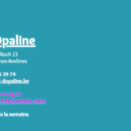
Opaline
-Roch 15
mes-Avelines
5 39 74
-dopaline.be
n
en ligne
:
fr/hp/caroline-nizet
is la semaine