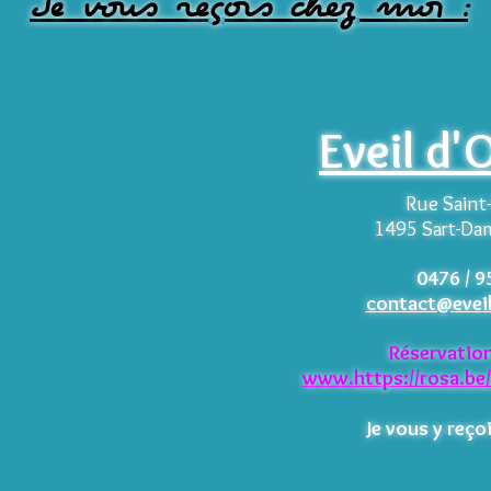
Je vous reçois chez moi :
Eveil d'
Rue Saint
1495 Sart-Da
0476 / 9
contact@eveil
Réservatio
www.
https://rosa.be/
Je vous y reço